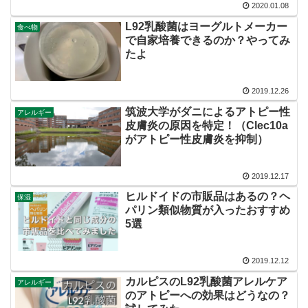
2020.01.08
L92乳酸菌はヨーグルトメーカー
食べ物
で自家培養できるのか？やってみ
たよ
2019.12.26
筑波大学がダニによるアトピー性
アレルギー
皮膚炎の原因を特定！（Clec10a
がアトピー性皮膚炎を抑制）
2019.12.17
ヒルドイドの市販品はあるの？ヘ
保湿
パリン類似物質が入ったおすすめ
5選
2019.12.12
カルピスのL92乳酸菌アレルケア
アレルギー
のアトピーへの効果はどうなの？