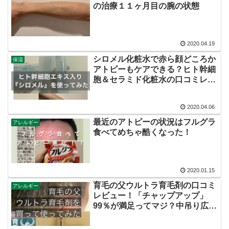
の治療１１ヶ月目の腕の状態
2020.04.19
シロメル化粧水で赤ら顔どころか
保湿
アトピーもケアできる？ヒト幹細
胞＆セラミド化粧水の口コミレビ
ュー
2020.04.06
最近のアトピーの状況はフルグラ
アレルギー
食べてめちゃ酷くなった！
2020.01.15
育毛の父ウルトラ育毛剤の口コミ
アレルギー
レビュー！「チャップアップ」
99％が満足ってマジ？中吊り広告
を見て買ってみた