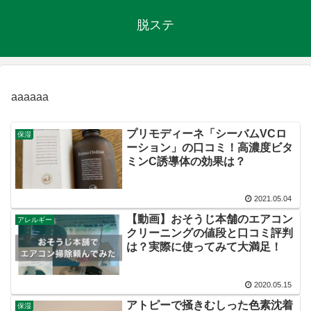
脱ステ
aaaaaa
プリモディーネ「シーバムVCロ
保湿
ーション」の口コミ！高濃度ビタ
ミンC誘導体の効果は？
2021.05.04
【動画】おそうじ本舗のエアコン
アレルギー
クリーニングの値段と口コミ評判
は？実際に使ってみて大満足！
2020.05.15
アトピーで掻きむしった色素沈着
保湿