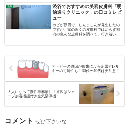
カンドオピニオンしてもらって、身体の
中からの治療に変えました。本格的に治
渋谷でおすすめの美容皮膚科「明
通院
療を初めて２ヶ月目。少し...
治通りクリニック」の口コミレビ
ュー
カビが原因で、じんましんが発生したの
ですが、家の近くの皮膚科では治らず都
内の色んな皮膚科を調べて、行き着いた
のが、渋谷にある明治通りクリニックで
す。僕の感想をまとめてみます。明治通
りクリニックの場所渋谷駅の地下道１３
番出口（ヒカリエ側）から...
アトピーの原因が銀歯による金属アレル
ギーの可能性も！30代〜40代は要注意！
大人になって慢性蕁麻疹に！原因はシャ
ープ加湿機能付き空気清浄機
コメント
ぜひ下さいな