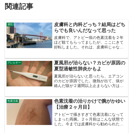
関連記事
皮膚科と内科どっち？結局はどち
通院
らでも良いんだなって思った
皮膚科で、アトピー痕の色素沈着を２年
ほど観てもらってましたが、ここにきて
好転しました。それは、皮膚科じゃなく
て、まさかの内科！。皮膚科と内科どっ
ちって普通考えるけど、どちらでもいい
んだなって思いましたね。ちょっと説明
夏風邪が治らない？カビが原因の
アレルギー
します。自宅は東京。福岡...
夏型過敏性肺炎かもよ
夏風邪が治らないと思ったら、エアコン
のカビが原因でした。微熱が出て、痰が
絡んだ咳が２週間以上止まらない方は、
夏型過敏性肺炎を疑った方がよいです。
色素沈着の治りかけで腕がかゆい
色素沈着
【治療２ヶ月目】
アトピーで掻きすぎて色素沈着になって
しまった両腕。２ヶ月前はこんな状態で
した。今までは皮膚科から勧められたヒ
ルドイドだけだったのを、別の病院でセ