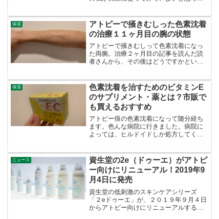
成分です。全２４種類を細かく解説しま
した。ぜひご参考ください。
アトピーで掻きむしった色素沈着
保湿
の治療１１ヶ月目の腕の状態
アトピーで掻きむしって色素沈着になっ
た両腕。治療２ヶ月目の記事を読んだ読
者さんから、その後はどうですかという
コメントを頂いたので、ちょうど、もう
すぐ１年目にかかるので、腕の状態を再
度アップしてみます。色素沈着の治療に
色素沈着を治すためのビタミンE
保湿
入った経緯今はステロイド...
のサプリメント・薬とは？市販で
も買えるおすすめ
アトピー痕の色素沈着になって随分経ち
ます。色んな病院に行きました。病院に
よっては、ヒルドイドしか処方してくれ
ない事がありますが、ヒルドイドを塗れ
ば色素沈着が治るかと言うとそうではあ
りません。ヒルドイドは保湿のためだけ
資生堂の2e（ドゥーエ）がアトピ
ニュース
です。しっかりと知識をつ...
ー向けにリニューアル！2019年9
月4日に発売
資生堂の低刺激のスキンケアシリーズ
「２eドゥーエ」が、２０１９年９月４日
からアトピー向けにリニューアルすると
発表がありました。記事にまとめてみま