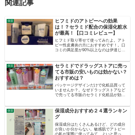
関連記事
ヒフミドのアトピーへの効果
保湿
は！？セラミド配合の保湿化粧水
が最高！【口コミレビュー】
ヒフミド取り寄せて使ってみたよ。アト
ピー性皮膚炎の方におすすめです！。口
コミの満足度が90%以上なのは伊達じゃ
ないね。アトピーでバリア機能が弱って
る僕にとって、エッセンスローションは
効果てきめんでした！。肌もしっとりと
セラミドでドラッグストアに売っ
保湿
常に保湿できて、かゆみが減少している
てる市販の安いものは効かない？
気がします。詳しい内容をまとめてみま
おすすめは？
した。
パッケージデザインだけで化粧品買って
いませんか？。なぜドラッグストアなど
で売ってる市販のセラミド化粧品が効か
ないのか？。アトピーの私が、直接販売
会社に電話したりして徹底的に調べてま
とめてみました。
保湿成分おすすめ２４選ランキン
保湿
グ
保湿成分はたくさんあるけど、どの成分
が良いか分からない。敏感肌でアトピー
の私が実際に使ってみて、よいと思った