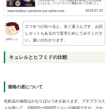
におすすめです！。口コミの満足度が90%以上なのは伊達
じゃないね。アトピーでバリア機能が弱ってる僕にとっ
て、エッセンスローションは効果てきめんでした！。肌も
しっとりと常に保湿できて、かゆみが減少している気がし
2019.07.23
www.traiteur-carrieres-sur-seine.com
ます。詳しい内容をまとめてみました。
２つをつけ比べると、全く違うんです。お試
しセットもあるので是非ためしてみてくださ
矢野テック
い。違いがわかります。
キュレルとヒフミドの比較
価格の差について
化粧品の値段はかなりばらつきがあります。プチプラコス
メを除いて、
2000
円〜
5000
円くらいが相場ですが、それ