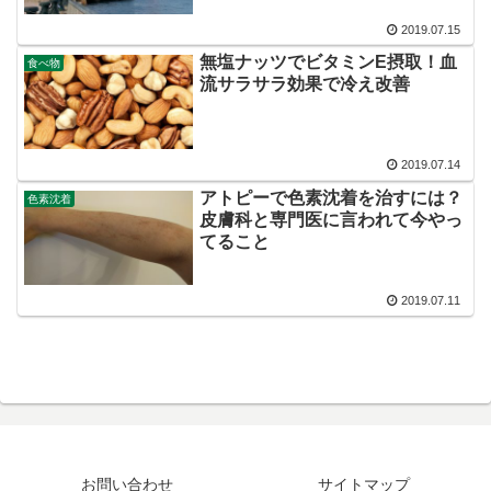
2019.07.15
無塩ナッツでビタミンE摂取！血
食べ物
流サラサラ効果で冷え改善
2019.07.14
アトピーで色素沈着を治すには？
色素沈着
皮膚科と専門医に言われて今やっ
てること
2019.07.11
お問い合わせ
サイトマップ