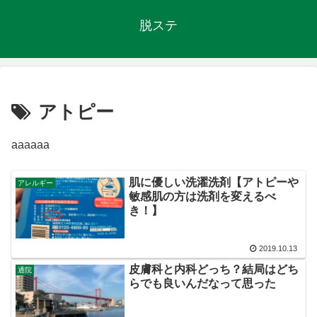
脱ステ
アトピー
aaaaaa
肌に優しい洗濯洗剤【アトピーや
アレルギー
敏感肌の方は洗剤を変えるべ
き！】
2019.10.13
皮膚科と内科どっち？結局はどち
通院
らでも良いんだなって思った